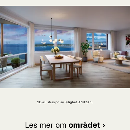
3D-illustrasjon av leilighet B7H0205.
Les mer om
området ›